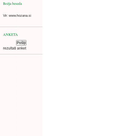
Božja beseda
Vir: www.hozana.si
ANKETA
rezultati anket