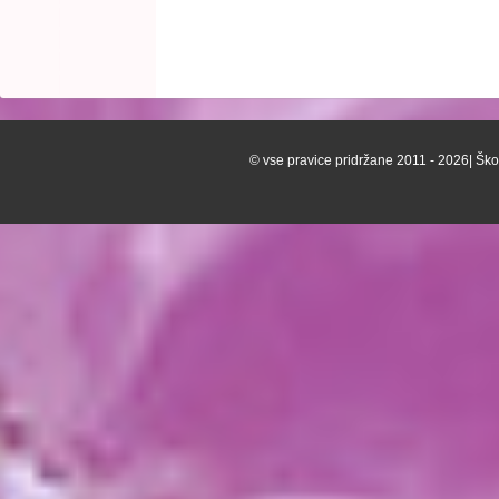
© vse pravice pridržane 2011 - 2026| Škof