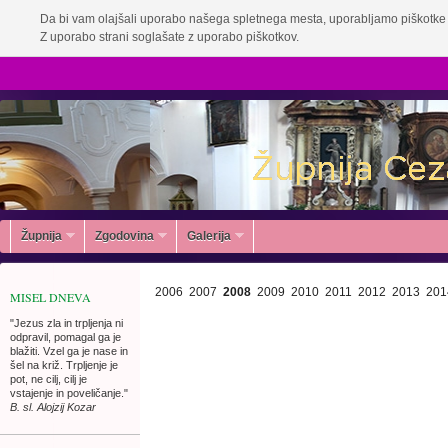
Da bi vam olajšali uporabo našega spletnega mesta, uporabljamo piškotke 
Z uporabo strani soglašate z uporabo piškotkov.
Župnija
Zgodovina
Galerija
2006
2007
2008
2009
2010
2011
2012
2013
201
MISEL DNEVA
"Jezus zla in trpljenja ni
odpravil, pomagal ga je
blažiti. Vzel ga je nase in
šel na križ. Trpljenje je
pot, ne cilj, cilj je
vstajenje in poveličanje."
B. sl. Alojzij Kozar