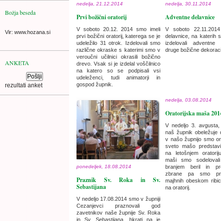
nedelja, 21.12.2014
nedelja, 30.11.2014
Božja beseda
Prvi božični oratorij
Adventne delavnice
V soboto 20.12. 2014 smo imeli
V soboto 22.11.2014
Vir: www.hozana.si
prvi božični oratorij, katerega se je
delavnice, na katerih 
udeležilo 31 otrok. Izdelovali smo
izdelovali adventne
različne okraske s katerimi smo v
druge božične dekoraci
veroučni učilnici okrasili božično
ANKETA
drevo. Vsak si je izdelal voščilnico
na katero so se podpisali vsi
udeleženci, tudi animatorji in
gospod župnik.
rezultati anket
nedelja, 03.08.2014
Oratorijska maša 201
V nedeljo 3. avgusta
naš župnik obeležuje 
v našo župnijo smo or
sveto mašo predstavil
na letošnjem oratorij
maši smo sodelovali
ponedeljek, 18.08.2014
branjem beril in pr
zbrane pa smo pre
Praznik Sv. Roka in Sv.
majhnih obeskom ribi
Sebastijana
na oratorij.
V nedeljo 17.08.2014 smo v župniji
Cezanjevci praznovali god
zavetnikov naše župnije Sv. Roka
in Sv. Sebastijana, hkrati pa je