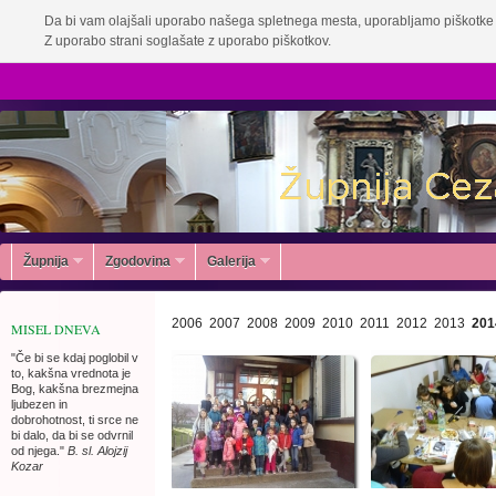
Da bi vam olajšali uporabo našega spletnega mesta, uporabljamo piškotke 
Z uporabo strani soglašate z uporabo piškotkov.
Župnija
Zgodovina
Galerija
2006
2007
2008
2009
2010
2011
2012
2013
201
MISEL DNEVA
"Če bi se kdaj poglobil v
to, kakšna vrednota je
Bog, kakšna brezmejna
ljubezen in
dobrohotnost, ti srce ne
bi dalo, da bi se odvrnil
od njega."
B. sl. Alojzij
Kozar