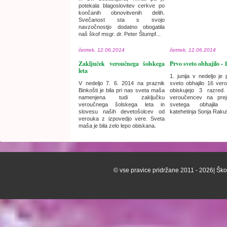
potekala blagoslovitev cerkve po
končanih obnovitvenih delih.
Svečanost sta s svojo
navzočnostjo dodatno obogatila
naš škof msgr. dr. Peter Štumpf...
četrtek, 12.06.2014
četrtek, 12.06.2014
Zaključek veroučnega šolskega
Prvo sveto obhajilo - 
leta
1. junija v nedeljo je 
V nedeljo 7. 6. 2014 na praznik
sveto obhajilo 16 ver
Binkošti je bila pri nas sveta maša
obiskujejo 3 razred
namenjena tudi zaključku
veroučencev na pre
veroučnega šolskega leta in
svetega obhajila 
slovesu naših devetošolcev od
katehetinja Sonja Raku
verouka z izpovedjo vere. Sveta
maša je bila zelo lepo obiskana.
© vse pravice pridržane 2011 - 2026| Škof