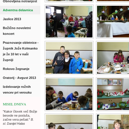
Obnovljena notranjost
Adventna delavnica
Jaslice 2013
Božično novoletni
koncert
Praznovanje obletnice -
župnik Jože Kolmanko
je že 10 let v naši
župniji
Rokovo žegnanje
Oratorij - Avgust 2013
Izdelovanje rožnih
vencev pri verouku
MISEL DNEVA
"Kakor človek več Božje
besede ne posluša,
začne vera pešati."
B.
sl. Danijel Halas