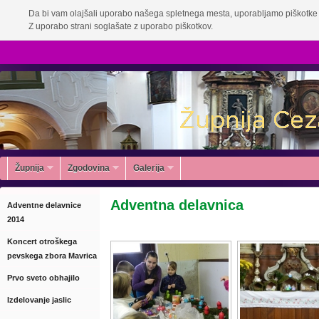
Da bi vam olajšali uporabo našega spletnega mesta, uporabljamo piškotke 
Z uporabo strani soglašate z uporabo piškotkov.
Župnija
Zgodovina
Galerija
Adventna delavnica
Adventne delavnice
2014
Koncert otroškega
pevskega zbora Mavrica
Prvo sveto obhajilo
Izdelovanje jaslic