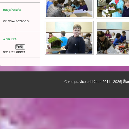
Božja beseda
Vir: www.hozana.si
ANKETA
rezultati anket
© vse pravice pridržane 2011 - 2026| Škof