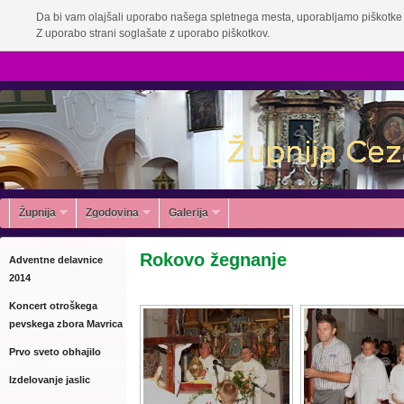
Da bi vam olajšali uporabo našega spletnega mesta, uporabljamo piškotke 
Z uporabo strani soglašate z uporabo piškotkov.
Župnija
Zgodovina
Galerija
Rokovo žegnanje
Adventne delavnice
2014
Koncert otroškega
pevskega zbora Mavrica
Prvo sveto obhajilo
Izdelovanje jaslic