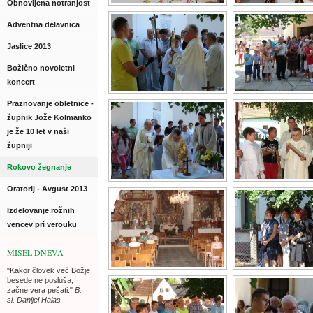
Obnovljena notranjost
Adventna delavnica
Jaslice 2013
Božično novoletni
koncert
Praznovanje obletnice -
župnik Jože Kolmanko
je že 10 let v naši
župniji
Rokovo žegnanje
Oratorij - Avgust 2013
Izdelovanje rožnih
vencev pri verouku
MISEL DNEVA
"Kakor človek več Božje
besede ne posluša,
začne vera pešati."
B.
sl. Danijel Halas