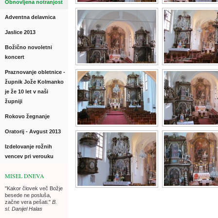
Obnovljena notranjost
Adventna delavnica
Jaslice 2013
Božično novoletni
koncert
Praznovanje obletnice -
župnik Jože Kolmanko
je že 10 let v naši
župniji
Rokovo žegnanje
Oratorij - Avgust 2013
Izdelovanje rožnih
vencev pri verouku
MISEL DNEVA
"Kakor človek več Božje
besede ne posluša,
začne vera pešati."
B.
sl. Danijel Halas