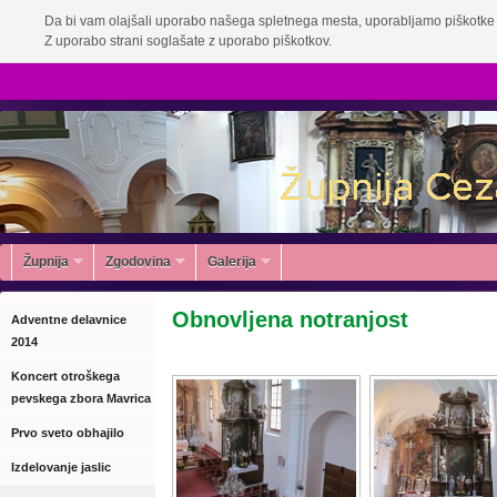
Da bi vam olajšali uporabo našega spletnega mesta, uporabljamo piškotke 
Z uporabo strani soglašate z uporabo piškotkov.
Župnija
Zgodovina
Galerija
Obnovljena notranjost
Adventne delavnice
2014
Koncert otroškega
pevskega zbora Mavrica
Prvo sveto obhajilo
Izdelovanje jaslic