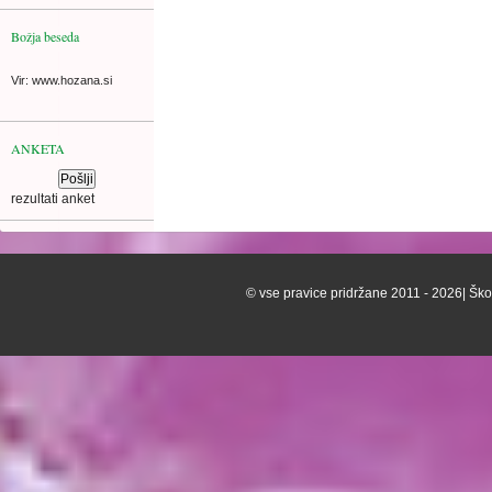
Božja beseda
Vir: www.hozana.si
ANKETA
rezultati anket
© vse pravice pridržane 2011 - 2026| Škof