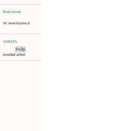
Božja beseda
Vir: www.hozana.si
ANKETA
rezultati anket