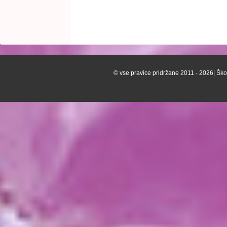
© vse pravice pridržane 2011 - 2026| Škof