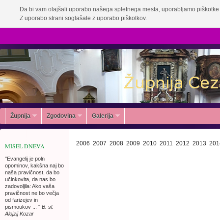
Da bi vam olajšali uporabo našega spletnega mesta, uporabljamo piškotke 
Z uporabo strani soglašate z uporabo piškotkov.
Župnija
Zgodovina
Galerija
2006
2007
2008
2009
2010
2011
2012
2013
201
MISEL DNEVA
"Evangelij je poln
opominov, kakšna naj bo
naša pravičnost, da bo
učinkovita, da nas bo
zadovoljila: Ako vaša
pravičnost ne bo večja
od farizejev in
pismoukov ... "
B. sl.
Alojzij Kozar