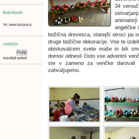
34 verouč
Božja beseda
ustvarjanj
animatorj
Vir: www.hozana.si
angelčke i
božična drevesca, starejši otroci pa s
druge božične dekoracije. Vse te izde
ANKETA
obiskovalcem svete maše in bili smo
domov odnesli čisto vse adventni venčk
rezultati anket
ste v zameno za venčke darovali s
zahvaljujemo.