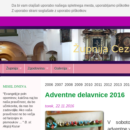
Da bi vam olajšali uporabo našega spletnega mesta, uporabljamo piškotke 
Z uporabo strani soglašate z uporabo piškotkov.
Župnija
Zgodovina
Galerija
2006
2007
2008
2009
2010
2011
2012
2013
201
MISEL DNEVA
Adventne delavnice 2016
"Evangelij je poln
opominov, kakšna naj bo
naša pravičnost, da bo
torek, 22.11.2016
učinkovita, da nas bo
zadovoljila: Ako vaša
pravičnost ne bo večja
od farizejev in
V soboto
pismoukov ... "
B. sl.
Alojzij Kozar
adventne v