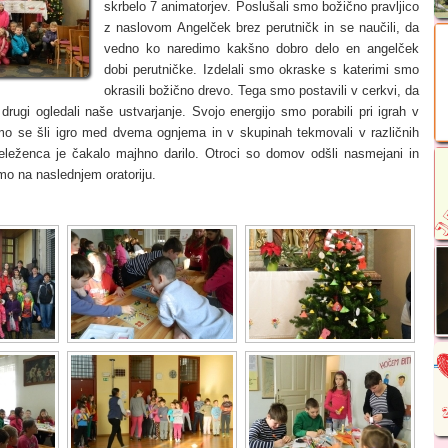
skrbelo 7 animatorjev. Poslušali smo božično pravljico
z naslovom Angelček brez perutničk in se naučili, da
vedno ko naredimo kakšno dobro delo en angelček
dobi perutničke. Izdelali smo okraske s katerimi smo
okrasili božično drevo. Tega smo postavili v cerkvi, da
drugi ogledali naše ustvarjanje. Svojo energijo smo porabili pri igrah v
smo se šli igro med dvema ognjema in v skupinah tekmovali v različnih
eleženca je čakalo majhno darilo. Otroci so domov odšli nasmejani in
dimo na naslednjem oratoriju.