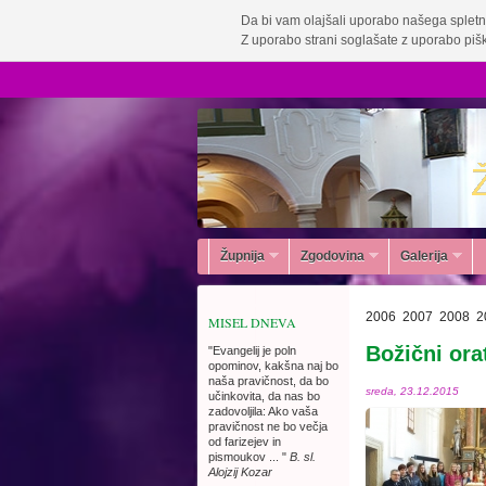
Da bi vam olajšali uporabo našega spletn
Z uporabo strani soglašate z uporabo pišk
Župnija
Zgodovina
Galerija
2006
2007
2008
2
MISEL DNEVA
Božični ora
"Evangelij je poln
opominov, kakšna naj bo
naša pravičnost, da bo
sreda, 23.12.2015
učinkovita, da nas bo
zadovoljila: Ako vaša
pravičnost ne bo večja
od farizejev in
pismoukov ... "
B. sl.
Alojzij Kozar