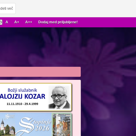
deti več
A
A+
A++
Dodaj med priljubljene!
22
2023
2024
2025
2026