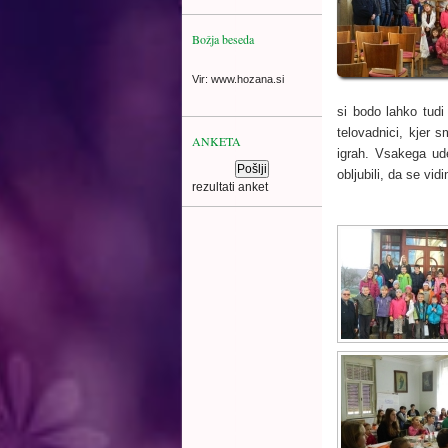
Božja beseda
Vir: www.hozana.si
si bodo lahko tudi 
telovadnici, kjer 
ANKETA
igrah. Vsakega ud
obljubili, da se vi
rezultati anket