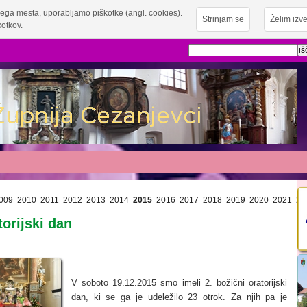
ega mesta, uporabljamo piškotke (angl. cookies).
Strinjam se
Želim izve
otkov.
009
2010
2011
2012
2013
2014
2015
2016
2017
2018
2019
2020
2021
20
torijski dan
V soboto 19.12.2015 smo imeli 2. božični oratorijski
dan, ki se ga je udeležilo 23 otrok. Za njih pa je